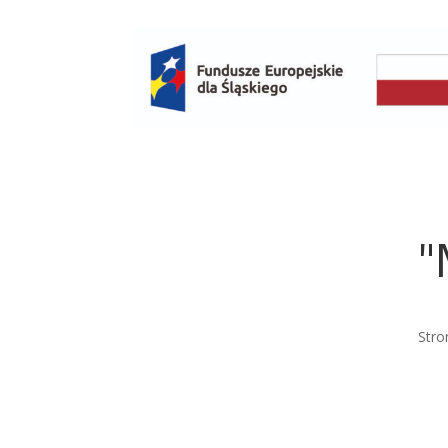
"
Stro