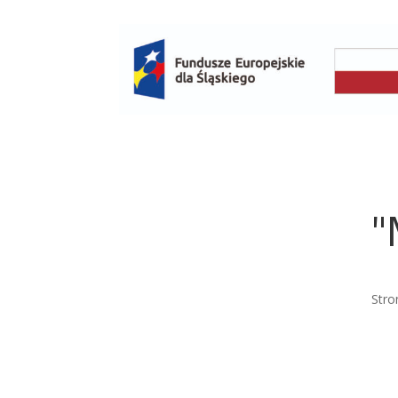
"
Stro