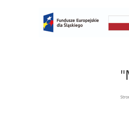
"
Stro