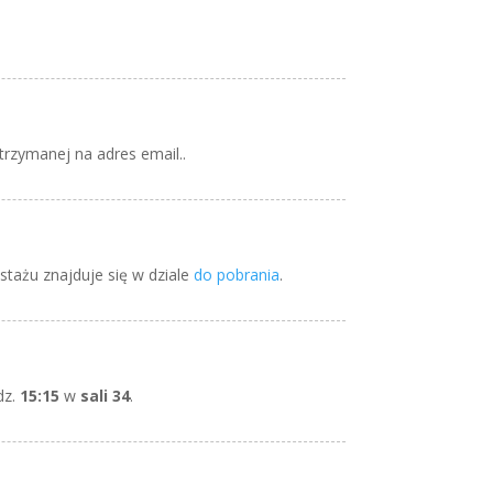
trzymanej na adres email..
stażu znajduje się w dziale
do pobrania
.
dz.
15:15
w
sali 34
.