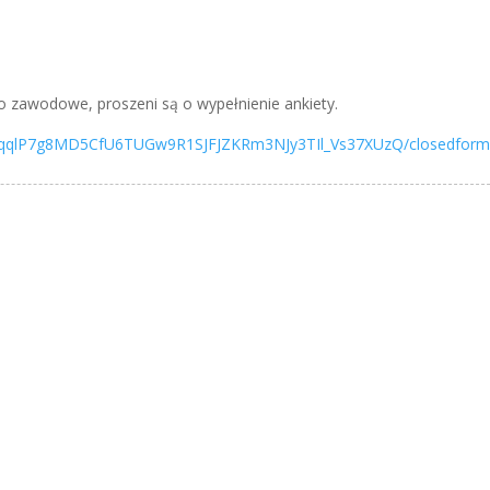
wo zawodowe, proszeni są o wypełnienie ankiety.
SeyqqlP7g8MD5CfU6TUGw9R1SJFJZKRm3NJy3TIl_Vs37XUzQ/closedfor