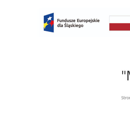
"
Stro