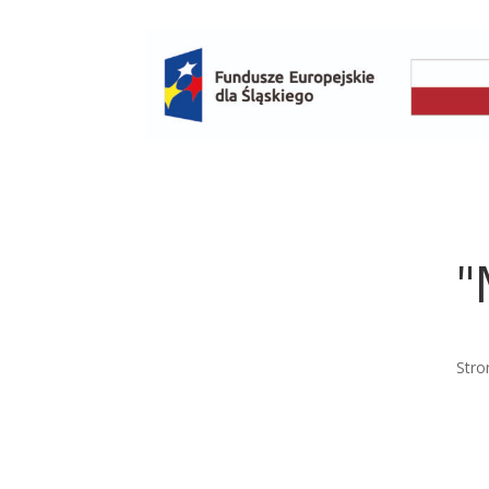
"
Stro