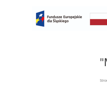
"
Stro